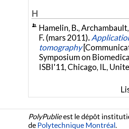
H
Hamelin, B., Archambault, S.
F. (mars 2011).
Applicatio
tomography
[Communicati
Symposium on Biomedical
ISBI'11, Chicago, IL, Unit
Li
PolyPublie
est le dépôt institut
de
Polytechnique Montréal
.