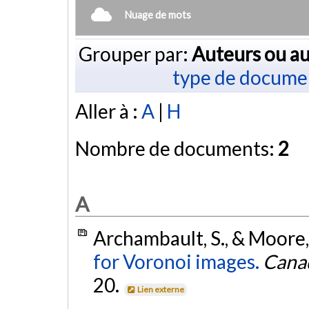
Nuage de mots
Grouper par:
Auteurs ou au
type de docume
Aller à :
A
|
H
Nombre de documents:
2
A
Archambault, S., & Moore,
for Voronoi images.
Canad
20.
Lien externe