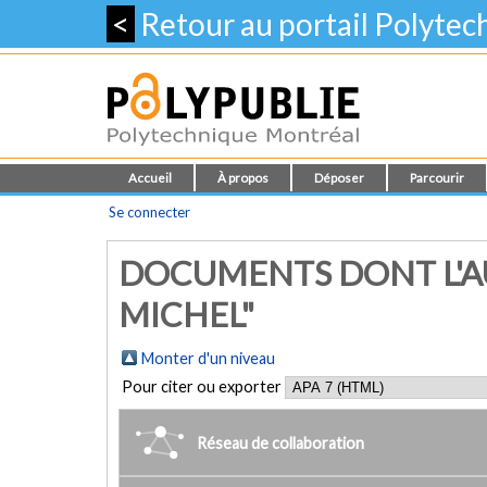
<
Retour au portail Polyte
Accueil
À propos
Déposer
Parcourir
Se connecter
DOCUMENTS DONT L'A
MICHEL"
Monter d'un niveau
Pour citer ou exporter
Réseau de collaboration