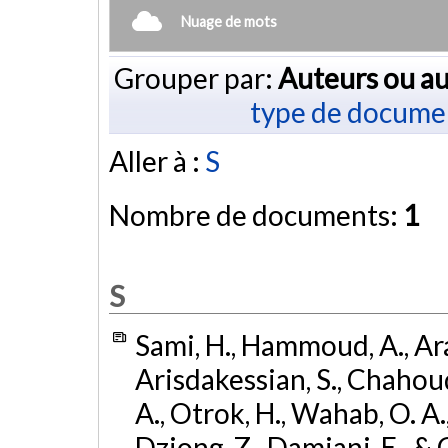
Nuage de mots
Grouper par:
Auteurs ou au
type de docume
Aller à :
S
Nombre de documents:
1
S
Sami, H., Hammoud, A., Ar
Arisdakessian, S., Chahoud
A., Otrok, H., Wahab, O. A.,
Dziong, Z., Damiani, E., &