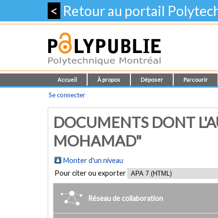
<
Retour au portail Polyte
Accueil
À propos
Déposer
Parcourir
Se connecter
DOCUMENTS DONT L'AU
MOHAMAD"
Monter d'un niveau
Pour citer ou exporter
Réseau de collaboration