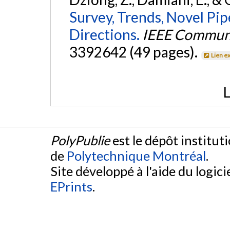
Survey, Trends, Novel Pi
Directions.
IEEE Communic
3392642 (49 pages).
Lien e
L
PolyPublie
est le dépôt institut
de
Polytechnique Montréal
.
Site développé à l'aide du logicie
EPrints
.