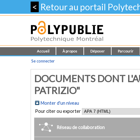
<
Retour au portail Polyte
Accueil
À propos
Déposer
Parcourir
Se connecter
DOCUMENTS DONT L'AU
PATRIZIO"
Monter d'un niveau
Pour citer ou exporter
Réseau de collaboration