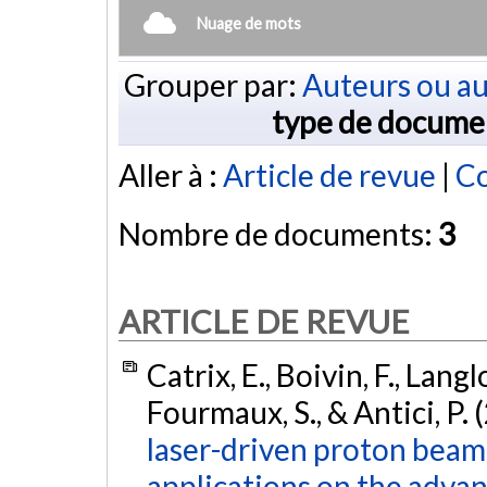
Nuage de mots
Grouper par:
Auteurs ou au
type de docume
Aller à :
Article de revue
|
Co
Nombre de documents:
3
ARTICLE DE REVUE
Catrix, E., Boivin, F., Langl
Fourmaux, S., & Antici, P. 
laser-driven proton beam 
applications on the advan