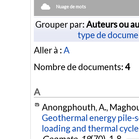
Nuage de mots
Grouper par:
Auteurs ou au
type de docume
Aller à :
A
Nombre de documents:
4
A
Anongphouth, A., Maghoul,
Geothermal energy pile-s
loading and thermal cycle
Geomate
,
18
(70), 1-8.