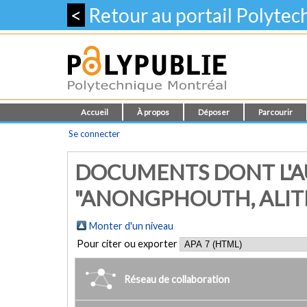
<
Retour au portail Polyte
Accueil
À propos
Déposer
Parcourir
Se connecter
DOCUMENTS DONT L'A
"ANONGPHOUTH, ALIT
Monter d'un niveau
Pour citer ou exporter
Réseau de collaboration