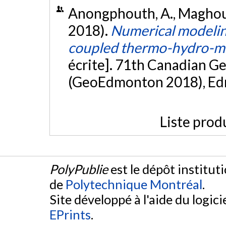
Anongphouth, A., Maghoul,
2018).
Numerical modeling
coupled thermo-hydro-m
écrite]. 71th Canadian G
(GeoEdmonton 2018), Ed
Liste prod
PolyPublie
est le dépôt institut
de
Polytechnique Montréal
.
Site développé à l'aide du logicie
EPrints
.