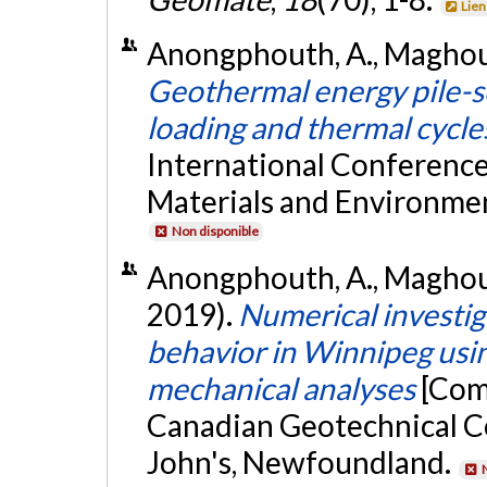
Lien
Anongphouth, A., Maghoul,
Geothermal energy pile-so
loading and thermal cycle
International Conferenc
Materials and Environme
Non disponible
Anongphouth, A., Maghoul,
2019).
Numerical investig
behavior in Winnipeg usi
mechanical analyses
[Com
Canadian Geotechnical Co
John's, Newfoundland.