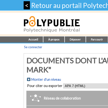
<
Retour au portail Polyte
Accueil
À propos
Déposer
Parcourir
Se connecter
DOCUMENTS DONT L'A
MARK"
Monter d'un niveau
Pour citer ou exporter
Réseau de collaboration