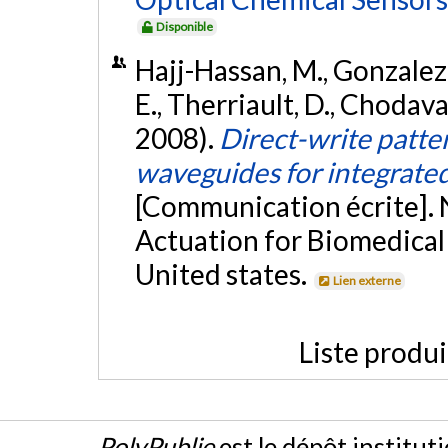
Disponible
Hajj-Hassan, M., Gonzalez,
E., Therriault, D., Chodav
2008).
Direct-write patte
waveguides for integrated
[Communication écrite]. 
Actuation for Biomedical 
United states.
Lien externe
Liste produ
PolyPublie
est le dépôt institut