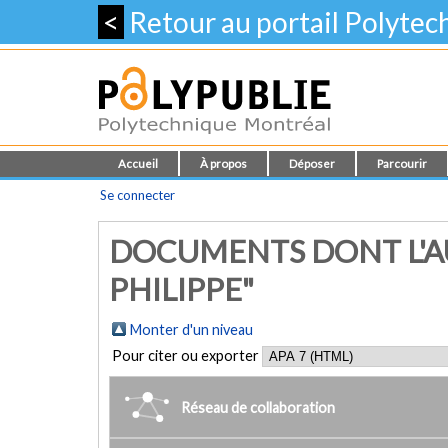
<
Retour au portail Polyte
Accueil
À propos
Déposer
Parcourir
Se connecter
DOCUMENTS DONT L'AU
PHILIPPE"
Monter d'un niveau
Pour citer ou exporter
Réseau de collaboration