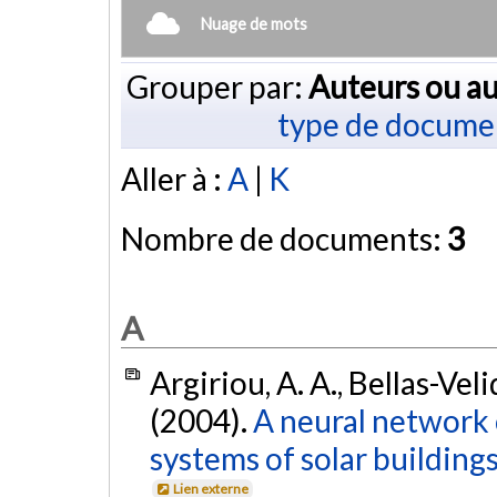
Nuage de mots
Grouper par:
Auteurs ou au
type de docume
Aller à :
A
|
K
Nombre de documents:
3
A
Argiriou, A. A., Bellas-Veli
(2004).
A neural network 
systems of solar buildings
Lien externe