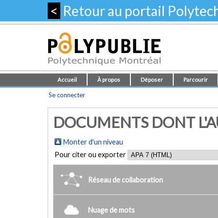
<
Retour au portail Polyte
Accueil
À propos
Déposer
Parcourir
Se connecter
DOCUMENTS DONT L'AUT
Monter d'un niveau
Pour citer ou exporter
Réseau de collaboration
Nuage de mots