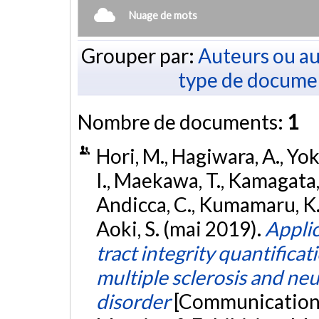
Nuage de mots
Grouper par:
Auteurs ou au
type de docume
Nombre de documents:
1
Hori, M., Hagiwara, A., Yo
I., Maekawa, T., Kamagata, K.
Andicca, C., Kumamaru, K. 
Aoki, S. (mai 2019).
Applic
tract integrity quantificat
multiple sclerosis and ne
disorder
[Communication 