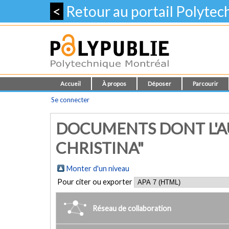
<
Retour au portail Polyte
Accueil
À propos
Déposer
Parcourir
Se connecter
DOCUMENTS DONT L'AU
CHRISTINA"
Monter d'un niveau
Pour citer ou exporter
Réseau de collaboration