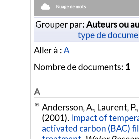
Nuage de mots
Grouper par:
Auteurs ou au
type de docume
Aller à :
A
Nombre de documents:
1
A
Andersson, A., Laurent, P., 
(2001).
Impact of temperat
activated carbon (BAC) fi
treatment.
Water Resear