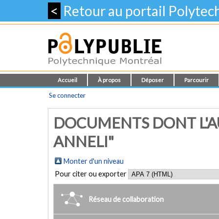
<
Retour au portail Polyte
Accueil
À propos
Déposer
Parcourir
Se connecter
DOCUMENTS DONT L'A
ANNELI"
Monter d'un niveau
Pour citer ou exporter
Réseau de collaboration