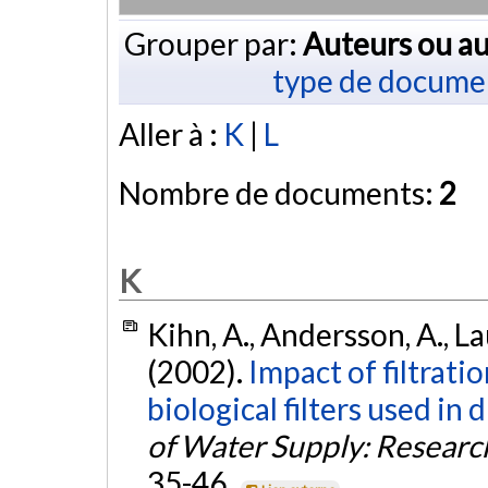
Grouper par:
Auteurs ou au
type de docume
Aller à :
K
|
L
Nombre de documents:
2
K
Kihn, A., Andersson, A., Lau
(2002).
Impact of filtratio
biological filters used in
of Water Supply: Resear
35-46.