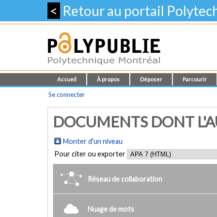
<
Retour au portail Polyte
Accueil
À propos
Déposer
Parcourir
Se connecter
DOCUMENTS DONT L'AU
Monter d'un niveau
Pour citer ou exporter
Réseau de collaboration
Nuage de mots