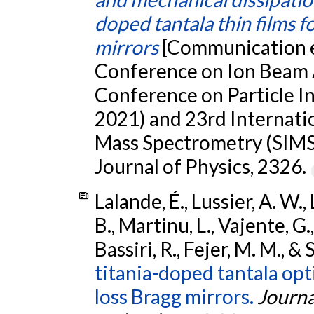
doped tantala thin films f
mirrors
[Communication éc
Conference on Ion Beam A
Conference on Particle I
2021) and 23rd Internati
Mass Spectrometry (SIMS 
Journal of Physics, 2326.
Lalande, É., Lussier, A. W.
B., Martinu, L., Vajente, G.
Bassiri, R., Fejer, M. M., &
titania-doped tantala opt
loss Bragg mirrors.
Journa