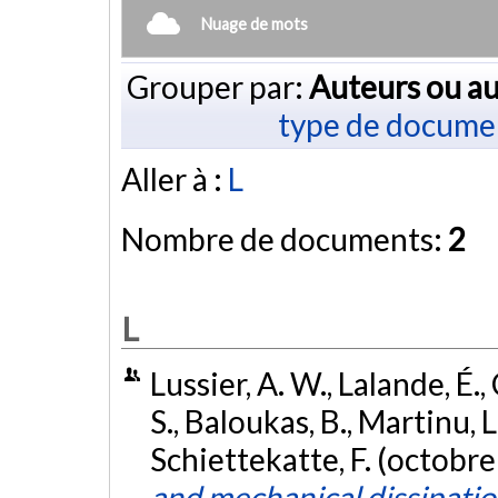
Nuage de mots
Grouper par:
Auteurs ou au
type de docume
Aller à :
L
Nombre de documents:
2
L
Lussier, A. W., Lalande, É.
S., Baloukas, B., Martinu, L
Schiettekatte, F. (octobr
and mechanical dissipatio