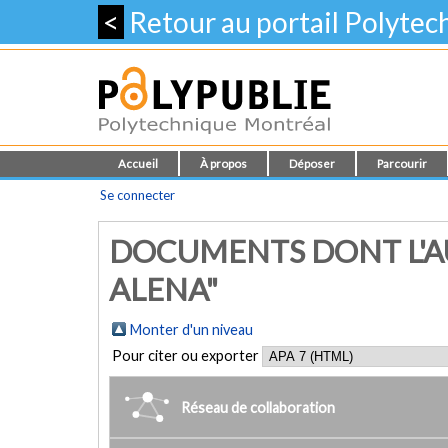
<
Retour au portail Polyte
Accueil
À propos
Déposer
Parcourir
Se connecter
DOCUMENTS DONT L'A
ALENA"
Monter d'un niveau
Pour citer ou exporter
Réseau de collaboration