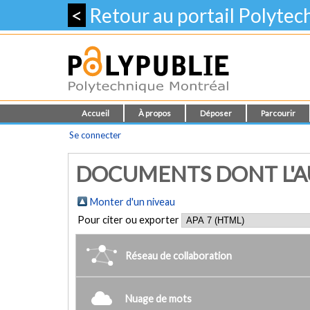
<
Retour au portail Polyte
Accueil
À propos
Déposer
Parcourir
Se connecter
DOCUMENTS DONT L'AUT
Monter d'un niveau
Pour citer ou exporter
Réseau de collaboration
Nuage de mots