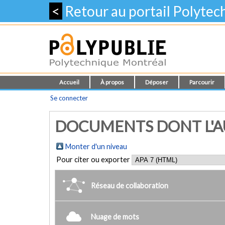
<
Retour au portail Polyte
Accueil
À propos
Déposer
Parcourir
Se connecter
DOCUMENTS DONT L'A
Monter d'un niveau
Pour citer ou exporter
Réseau de collaboration
Nuage de mots