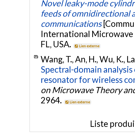
Novel leaky-mode cylindri
feeds of omnidirectional 
communications
[Communi
International Microwave
FL, USA.
Lien externe
Wang, T., An, H., Wu, K., Lau
Spectral-domain analysis o
resonator for wireless c
on Microwave Theory an
2964.
Lien externe
Liste produ