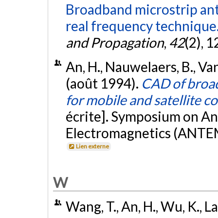
Broadband microstrip ant
real frequency technique
and Propagation
,
42
(2), 
An, H., Nauwelaers, B., Van
(août 1994).
CAD of broad
for mobile and satellite 
écrite]. Symposium on A
Electromagnetics (ANTEM
Lien externe
W
Wang, T., An, H., Wu, K., La