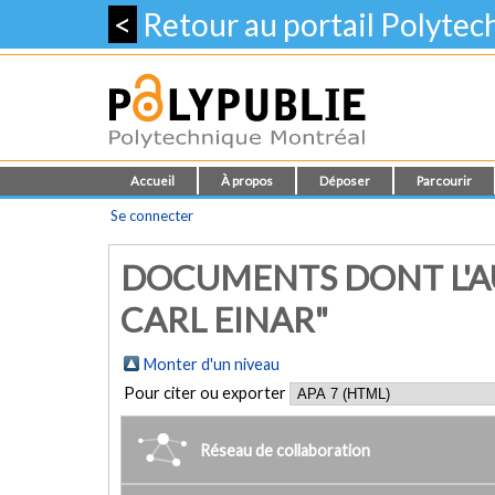
<
Retour au portail Polyte
Accueil
À propos
Déposer
Parcourir
Se connecter
DOCUMENTS DONT L'A
CARL EINAR"
Monter d'un niveau
Pour citer ou exporter
Réseau de collaboration