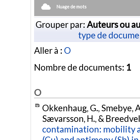
Nuage de mots
Grouper par:
Auteurs ou au
type de docume
Aller à :
O
Nombre de documents:
1
O
Okkenhaug, G., Smebye, A. 
Sævarsson, H., & Breedvel
contamination: mobility a
(Cu) and antimony (Sb) i