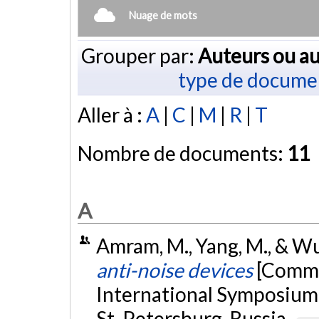
Nuage de mots
Grouper par:
Auteurs ou au
type de docume
Aller à :
A
|
C
|
M
|
R
|
T
Nombre de documents:
11
A
Amram, M., Yang, M., & Wu
anti-noise devices
[Commu
International Symposium 
St. Petersburg, Russia.