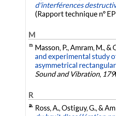
d'interférences destructiv
(Rapport technique n° EP
M
Masson, P., Amram, M., & O
and experimental study o
asymmetrical rectangular 
Sound and Vibration
,
179
R
Ross, A., Ostiguy, G., & A