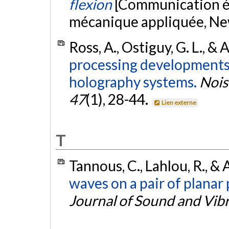
flexion
[Communication éc
mécanique appliquée, N
Ross, A., Ostiguy, G. L., 
processing developments f
holography systems.
Nois
47
(1), 28-44.
Lien externe
T
Tannous, C., Lahlou, R., &
waves on a pair of planar
Journal of Sound and Vib