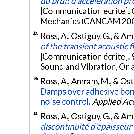
du bruit d'accélération pr
[Communication écrite]. 
Mechanics (CANCAM 2003
Ross, A., Ostiguy, G., & A
of the transient acoustic f
[Communication écrite]. 
Sound and Vibration, Orla
Ross, A., Amram, M., & Ost
Damps over adhesive bon
noise control.
Applied Ac
Ross, A., Ostiguy, G., & A
discontinuité d'épaisseur