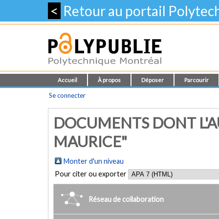
<
Retour au portail Polyte
Accueil
À propos
Déposer
Parcourir
Se connecter
DOCUMENTS DONT L'A
MAURICE"
Monter d'un niveau
Pour citer ou exporter
Réseau de collaboration