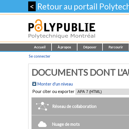
<
Retour au portail Polyte
Accueil
À propos
Déposer
Parcourir
Se connecter
DOCUMENTS DONT L'AU
Monter d'un niveau
Pour citer ou exporter
Réseau de collaboration
Nuage de mots