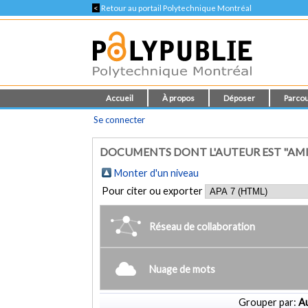
<
Retour au portail Polytechnique Montréal
Accueil
À propos
Déposer
Parcou
Se connecter
DOCUMENTS DONT L'AUTEUR EST "AMIR
Monter d'un niveau
Pour citer ou exporter
Réseau de collaboration
Nuage de mots
Grouper par:
Au