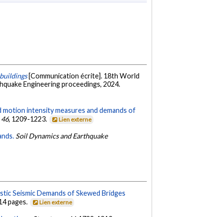
buildings
[Communication écrite]. 18th World
thquake Engineering proceedings, 2024.
d motion intensity measures and demands of
,
46
, 1209-1223.
Lien externe
ands.
Soil Dynamics and Earthquake
astic Seismic Demands of Skewed Bridges
 14 pages.
Lien externe