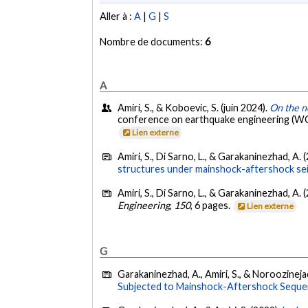
Aller à :
A
|
G
|
S
Nombre de documents:
6
A
Amiri, S., & Koboevic, S. (juin 2024).
On the n
conference on earthquake engineering (WCE
Lien externe
Amiri, S., Di Sarno, L., & Garakaninezhad, A. 
structures under mainshock-aftershock seis
Amiri, S., Di Sarno, L., & Garakaninezhad, A. 
Engineering
,
150
, 6 pages.
Lien externe
G
Garakaninezhad, A., Amiri, S., & Noroozineja
Subjected to Mainshock-Aftershock Seque