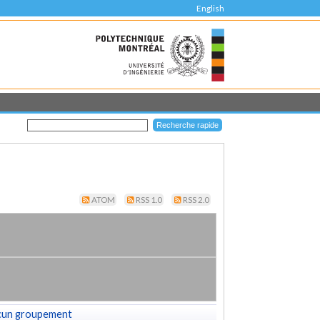
English
ATOM
RSS 1.0
RSS 2.0
cun groupement