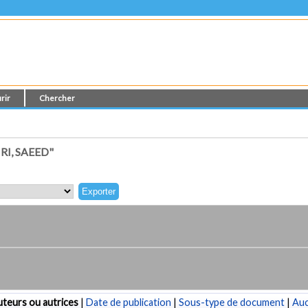
rir
Chercher
I, SAEED"
teurs ou autrices
|
Date de publication
|
Sous-type de document
|
Au