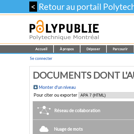
<
Retour au portail Polyte
Accueil
À propos
Déposer
Parcourir
Se connecter
DOCUMENTS DONT L'AUT
Monter d'un niveau
Pour citer ou exporter
Réseau de collaboration
Nuage de mots