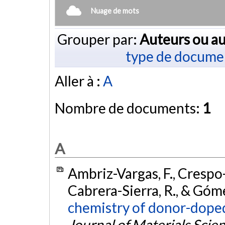
Nuage de mots
Grouper par:
Auteurs ou au
type de docume
Aller à :
A
Nombre de documents:
1
A
Ambriz-Vargas, F., Crespo-
Cabrera-Sierra, R., & Góm
chemistry of donor-doped
Journal of Materials Scien