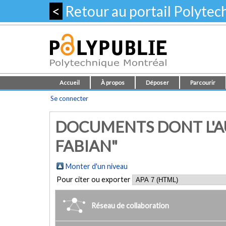
<
Retour au portail Polyte
Accueil
À propos
Déposer
Parcourir
Se connecter
DOCUMENTS DONT L'AU
FABIAN"
Monter d'un niveau
Pour citer ou exporter
Réseau de collaboration