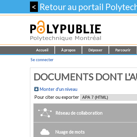
<
Retour au portail Polyte
Accueil
À propos
Déposer
Parcourir
Se connecter
DOCUMENTS DONT L'AU
Monter d'un niveau
Pour citer ou exporter
Réseau de collaboration
Nuage de mots