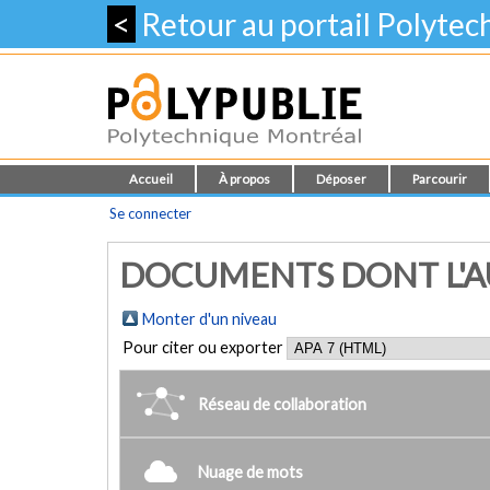
<
Retour au portail Polyte
Accueil
À propos
Déposer
Parcourir
Se connecter
DOCUMENTS DONT L'AU
Monter d'un niveau
Pour citer ou exporter
Réseau de collaboration
Nuage de mots