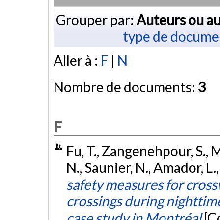
Grouper par:
Auteurs ou au
type de docume
Aller à :
F
|
N
Nombre de documents:
3
F
Fu, T., Zangenehpour, S., M
N., Saunier, N., Amador, L.
safety measures for cross
crossings during nighttime
case study in Montréal
[C