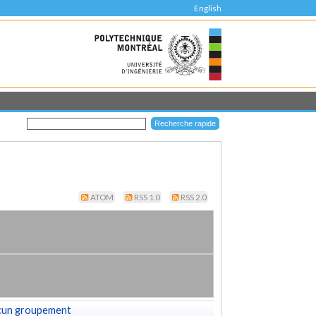
English
ATOM
RSS 1.0
RSS 2.0
cun groupement