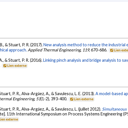
B., & Stuart, P. R. (2017).
New analysis method to reduce the industrial
hical approach.
Applied Thermal Engineering
,
119
, 670-686.
Lien ext
., & Stuart, P. R. (2016).
Linking pinch analysis and bridge analysis to 
.
Lien externe
 Stuart, P. R., Alva-Argáez, A., & Savulescu, L. E. (2013).
A model-based ap
hermal Engineering
,
51
(1-2), 393-400.
Lien externe
 Stuart, P. R., Alva-Argáez, A., & Savulescu, L. (juillet 2012).
Simultaneous 
te]. 11th International Symposium on Process Systems Engineering (PS
Lien externe