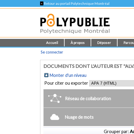
<
Retour au portail Polytechnique Montréal
Accueil
À propos
Déposer
Parcou
Se connecter
DOCUMENTS DONT L'AUTEUR EST "ALV
Monter d'un niveau
Pour citer ou exporter
Réseau de collaboration
Nuage de mots
Grouper par:
Au