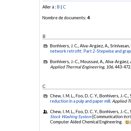
Aller à :
B
|
C
Nombre de documents:
4
B
Bonhivers, J. C., Alva-Argáez, A., Srinivasan, 
network retrofit: Part 2-Stepwise and grap
Bonhivers, J.-C., Moussavi, A., Alva-Argáez, A
Applied Thermal Engineering
,
106
, 443-472
C
Chew, I. M. L., Foo, D. C. Y., Bonhivers, J.-C.,
reduction in a pulp and paper mill.
Applied T
Chew, I. M. L., Foo, D. C. Y., Bonhivers, J.-C.,
Stock Washing System
[Communication écri
Computer Aided Chemical Engineering.