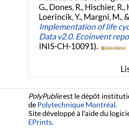
G., Dones, R., Hischier, R.,
Loerincik, Y., Margni, M.,
Implementation of life c
Data v2.0. Ecoinvent repo
INIS-CH-10091).
Lien externe
Li
PolyPublie
est le dépôt institut
de
Polytechnique Montréal
.
Site développé à l'aide du logicie
EPrints
.