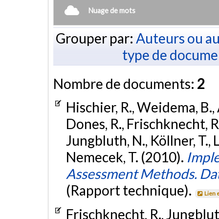
Nuage de mots
Grouper par:
Auteurs ou au
type de docume
Nombre de documents:
2
Hischier, R., Weidema, B., A
Dones, R., Frischknecht, R.
Jungbluth, N., Köllner, T., 
Nemecek, T. (2010).
Imple
Assessment Methods. Data
(Rapport technique).
Lien 
Frischknecht, R., Jungbluth