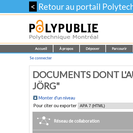
<
Retour au portail Polyte
Accueil
À propos
Déposer
Parcourir
Se connecter
DOCUMENTS DONT L'AU
JÖRG"
Monter d'un niveau
Pour citer ou exporter
Réseau de collaboration