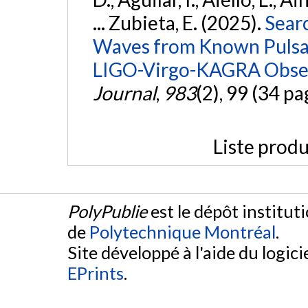
... Zubieta, E. (2025).
Sear
Waves from Known Pulsars
LIGO-Virgo-KAGRA Obser
Journal
,
983
(2), 99 (34 pa
Liste produ
PolyPublie
est le dépôt institut
de
Polytechnique Montréal
.
Site développé à l'aide du logicie
EPrints
.