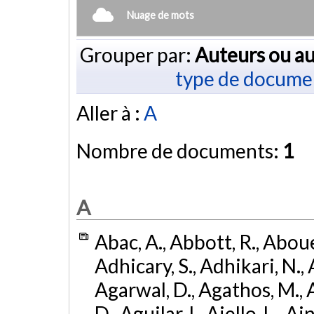
Nuage de mots
Grouper par:
Auteurs ou au
type de docume
Aller à :
A
Nombre de documents:
1
A
Abac, A., Abbott, R., Abouel
Adhicary, S., Adhikari, N., 
Agarwal, D., Agathos, M.,
D., Aguilar, I., Aiello, L., Ai