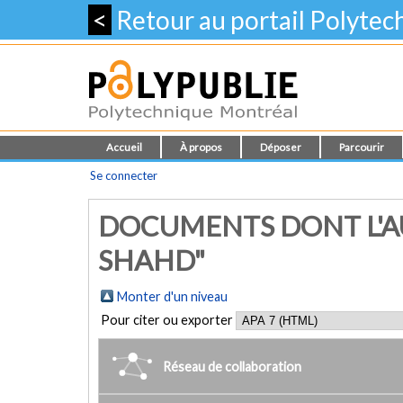
<
Retour au portail Polyte
Accueil
À propos
Déposer
Parcourir
Se connecter
DOCUMENTS DONT L'A
SHAHD"
Monter d'un niveau
Pour citer ou exporter
Réseau de collaboration