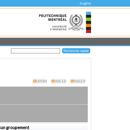
English
ATOM
RSS 1.0
RSS 2.0
cun groupement