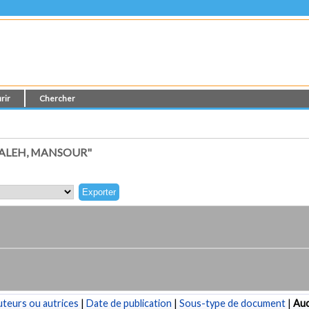
rir
Chercher
SALEH, MANSOUR"
teurs ou autrices
|
Date de publication
|
Sous-type de document
|
Au