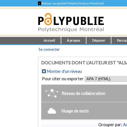
<
Retour au portail Polytechnique Montréal
Accueil
À propos
Déposer
Parcou
Se connecter
DOCUMENTS DONT L'AUTEUR EST "AL
Monter d'un niveau
Pour citer ou exporter
Réseau de collaboration
Nuage de mots
Grouper par:
Au