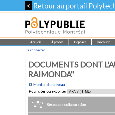
<
Retour au portail Polyte
Accueil
À propos
Déposer
Parcourir
Se connecter
DOCUMENTS DONT L'AU
RAIMONDA"
Monter d'un niveau
Pour citer ou exporter
Réseau de collaboration