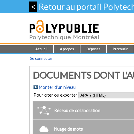
<
Retour au portail Polyte
Accueil
À propos
Déposer
Parcourir
Se connecter
DOCUMENTS DONT L'AUTE
Monter d'un niveau
Pour citer ou exporter
Réseau de collaboration
Nuage de mots