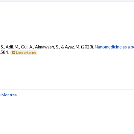
 S., Adil, M., Gul, A., Almawash, S., & Ayaz, M. (2023).
Nanomedicine as a po
1584.
Lien externe
e Montréal
.