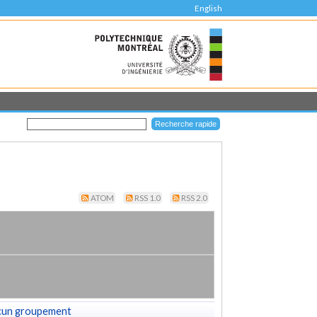
English
ATOM
RSS 1.0
RSS 2.0
cun groupement