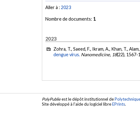
Aller à :
2023
Nombre de documents:
1
2023
Zohra, T., Saeed, F., Ikram, A., Khan, T., Alam,
dengue virus.
Nanomedicine
,
18
(22), 1567-
PolyPublie
est le dépôt institutionnel de
Polytechniqu
Site développé à l'aide du logiciel libre
EPrints
.