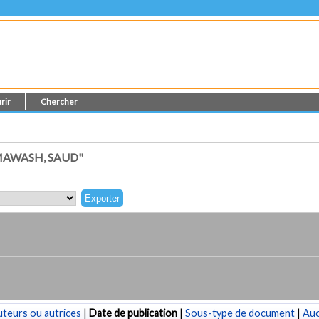
rir
Chercher
MAWASH, SAUD"
teurs ou autrices
|
Date de publication
|
Sous-type de document
|
Au