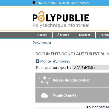
<
Retour au portail Polytechnique Montréal
Accueil
À propos
Déposer
Parcou
Se connecter
DOCUMENTS DONT L'AUTEUR EST "AL
Monter d'un niveau
Pour citer ou exporter
Réseau de collaboration
Nuage de mots
Grouper par:
Au