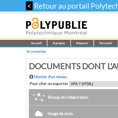
<
Retour au portail Polyte
Accueil
À propos
Déposer
Parcourir
Se connecter
DOCUMENTS DONT L'AUT
Monter d'un niveau
Pour citer ou exporter
Réseau de collaboration
Nuage de mots