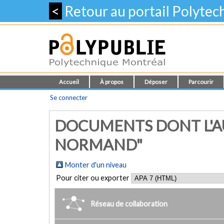
<
Retour au portail Polyte
Accueil
À propos
Déposer
Parcourir
Se connecter
DOCUMENTS DONT L'AU
NORMAND"
Monter d'un niveau
Pour citer ou exporter
Réseau de collaboration