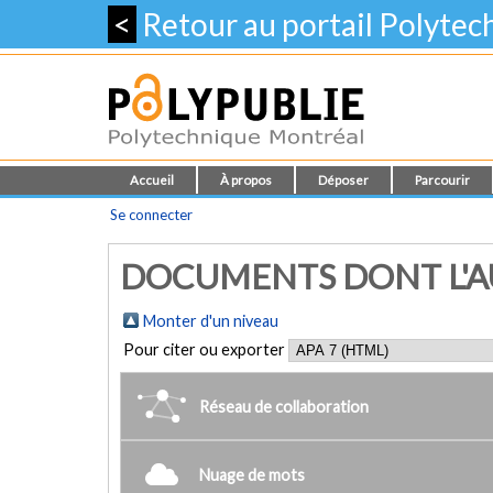
<
Retour au portail Polyte
Accueil
À propos
Déposer
Parcourir
Se connecter
DOCUMENTS DONT L'AUT
Monter d'un niveau
Pour citer ou exporter
Réseau de collaboration
Nuage de mots