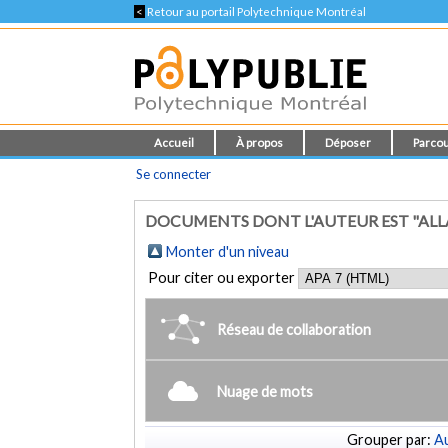
<
Retour au portail Polytechnique Montréal
Accueil
À propos
Déposer
Parcou
Se connecter
DOCUMENTS DONT L'AUTEUR EST "ALL
Monter d'un niveau
Pour citer ou exporter
Réseau de collaboration
Nuage de mots
Grouper par:
Au