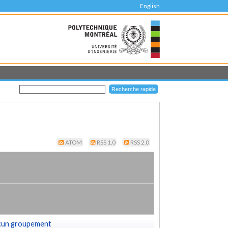
English
ATOM
RSS 1.0
RSS 2.0
cun groupement