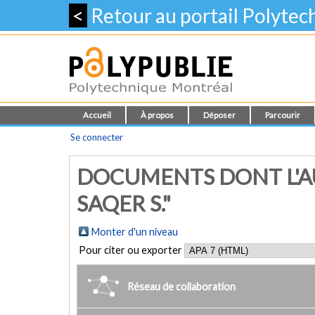
<
Retour au portail Polyte
Accueil
À propos
Déposer
Parcourir
Se connecter
DOCUMENTS DONT L'AU
SAQER S."
Monter d'un niveau
Pour citer ou exporter
Réseau de collaboration