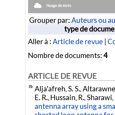
Nuage de mots
Grouper par:
Auteurs ou au
type de docume
Aller à :
Article de revue
|
Co
Nombre de documents:
4
ARTICLE DE REVUE
Alja'afreh, S. S., Altarawne
E. R., Hussain, R., Sharawi,
antenna array using a sma
shorted loop antenna fo