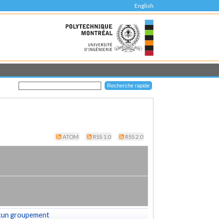
English
ATOM
RSS 1.0
RSS 2.0
cun groupement