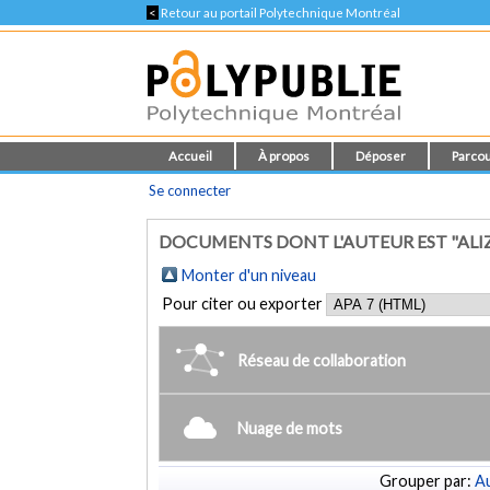
<
Retour au portail Polytechnique Montréal
Accueil
À propos
Déposer
Parcou
Se connecter
DOCUMENTS DONT L'AUTEUR EST "ALIZ
Monter d'un niveau
Pour citer ou exporter
Réseau de collaboration
Nuage de mots
Grouper par:
Au