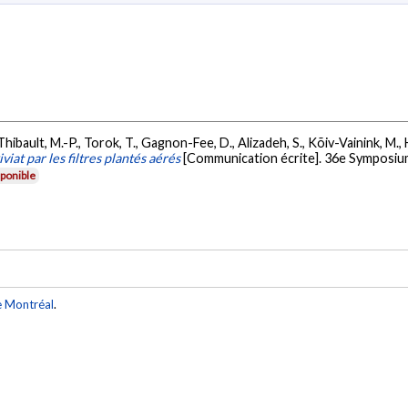
n-Thibault, M.-P., Torok, T., Gagnon-Fee, D., Alizadeh, S., Kõiv-Vainink, M.
viat par les filtres plantés aérés
[Communication écrite]. 36e Symposium 
ponible
e Montréal
.