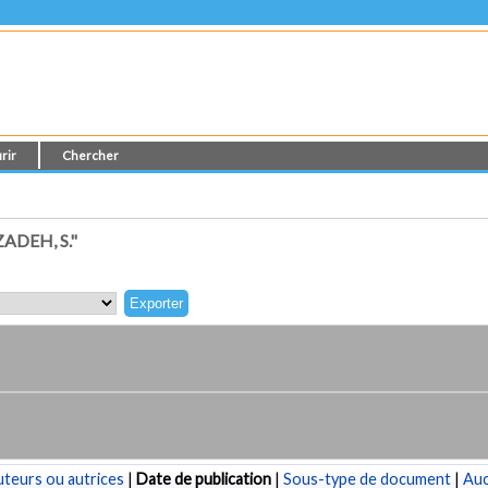
rir
Chercher
ADEH, S."
teurs ou autrices
|
Date de publication
|
Sous-type de document
|
Au