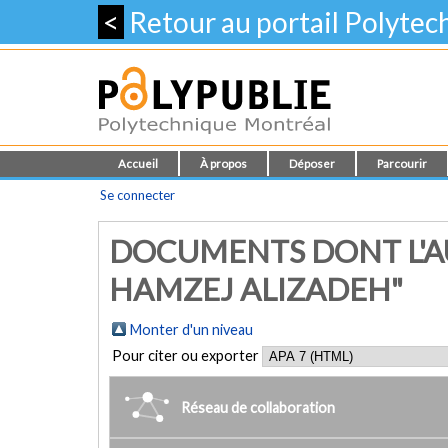
<
Retour au portail Polyte
Accueil
À propos
Déposer
Parcourir
Se connecter
DOCUMENTS DONT L'AU
HAMZEJ ALIZADEH"
Monter d'un niveau
Pour citer ou exporter
Réseau de collaboration