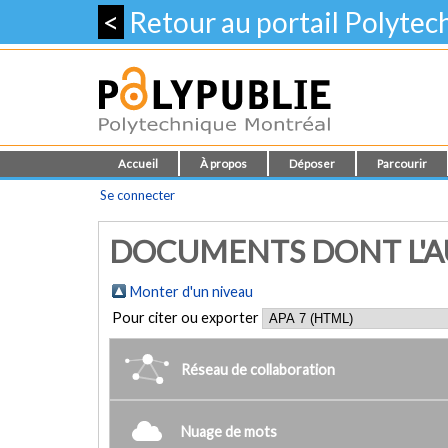
<
Retour au portail Polyte
Accueil
À propos
Déposer
Parcourir
Se connecter
DOCUMENTS DONT L'AUT
Monter d'un niveau
Pour citer ou exporter
Réseau de collaboration
Nuage de mots