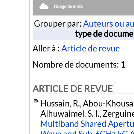
Nuage de mots
Grouper par:
Auteurs ou au
type de docume
Aller à :
Article de revue
Nombre de documents:
1
ARTICLE DE REVUE
Hussain, R., Abou-Khousa, M
Alhuwaimel, S. I., Zerguine
Multiband Shared Apertu
Wave and Sub-6GHz 5G Ap