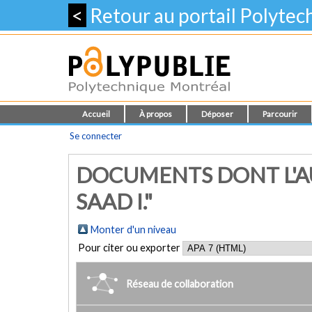
<
Retour au portail Polyte
Accueil
À propos
Déposer
Parcourir
Se connecter
DOCUMENTS DONT L'A
SAAD I."
Monter d'un niveau
Pour citer ou exporter
Réseau de collaboration