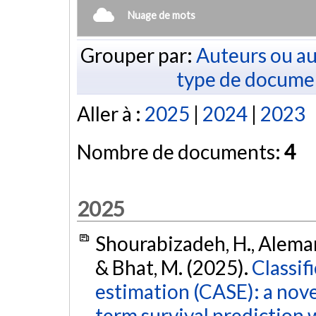
Nuage de mots
Grouper par:
Auteurs ou au
type de docume
Aller à :
2025
|
2024
|
2023
Nombre de documents:
4
2025
Shourabizadeh, H., Aleman,
& Bhat, M. (2025).
Classif
estimation (CASE): a nove
term survival prediction w