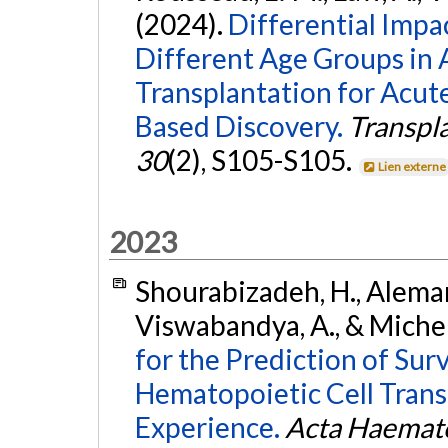
(2024).
Differential Impa
Different Age Groups in 
Transplantation for Acut
Based Discovery.
Transpl
30
(2), S105-S105.
Lien externe
2023
Shourabizadeh, H., Aleman,
Viswabandya, A., & Micheli
for the Prediction of Sur
Hematopoietic Cell Trans
Experience.
Acta Haemat