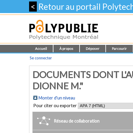
<
Retour au portail Polyte
Accueil
À propos
Déposer
Parcourir
Se connecter
DOCUMENTS DONT L'A
DIONNE M."
Monter d'un niveau
Pour citer ou exporter
Réseau de collaboration