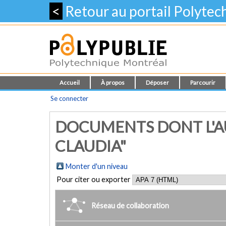
<
Retour au portail Polyte
Accueil
À propos
Déposer
Parcourir
Se connecter
DOCUMENTS DONT L'A
CLAUDIA"
Monter d'un niveau
Pour citer ou exporter
Réseau de collaboration