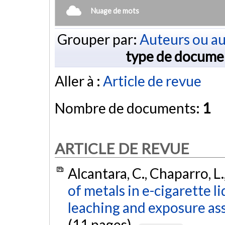
Nuage de mots
Grouper par:
Auteurs ou au
type de docume
Aller à :
Article de revue
Nombre de documents:
1
ARTICLE DE REVUE
Alcantara, C., Chaparro, L.
of metals in e-cigarette l
leaching and exposure as
(11 pages).