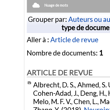
Nuage de mots
Grouper par:
Auteurs ou au
type de docume
Aller à :
Article de revue
Nombre de documents:
1
ARTICLE DE REVUE
Albrecht, D. S., Ahmed, S. U
Cohen-Adad, J., Deng, H., Ho
Melo, M. F. V., Chen, L., Mao
Zhang, Y. (2018).
Neuroinf