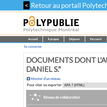
<
Retour au portail Polyte
Accueil
À propos
Déposer
Parcourir
Se connecter
DOCUMENTS DONT L'AU
DANIEL S."
Monter d'un niveau
Pour citer ou exporter
Réseau de collaboration