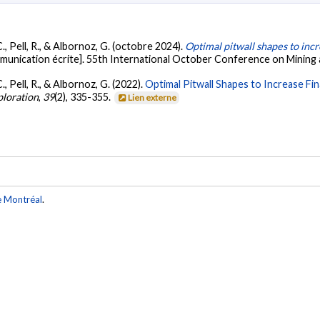
 C., Pell, R., & Albornoz, G. (octobre 2024).
Optimal pitwall shapes to incr
unication écrite]. 55th International October Conference on Mining a
C., Pell, R., & Albornoz, G. (2022).
Optimal Pitwall Shapes to Increase Fi
ploration
,
39
(2), 335-355.
Lien externe
e Montréal
.