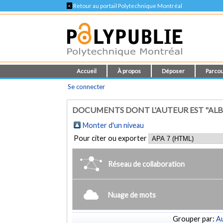
<
Retour au portail Polytechnique Montréal
Accueil
À propos
Déposer
Parcou
Se connecter
DOCUMENTS DONT L'AUTEUR EST "ALB
Monter d'un niveau
Pour citer ou exporter
Réseau de collaboration
Nuage de mots
Grouper par:
Au