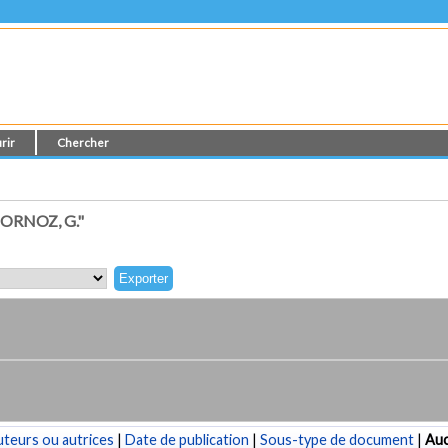
rir
Chercher
ORNOZ, G."
teurs ou autrices
|
Date de publication
|
Sous-type de document
|
Au