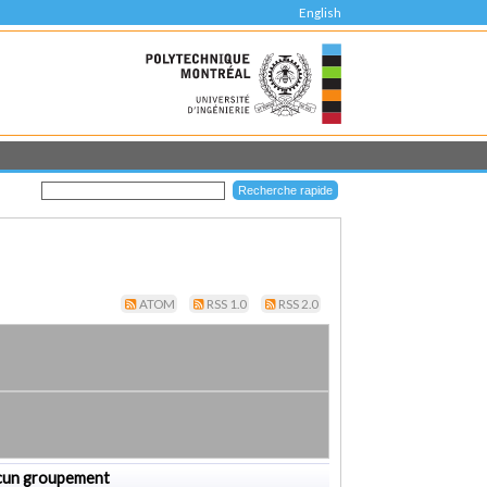
English
ATOM
RSS 1.0
RSS 2.0
cun groupement