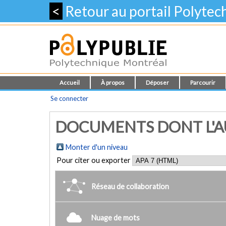
<
Retour au portail Polyte
Accueil
À propos
Déposer
Parcourir
Se connecter
DOCUMENTS DONT L'AU
Monter d'un niveau
Pour citer ou exporter
Réseau de collaboration
Nuage de mots