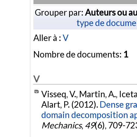
Grouper par:
Auteurs ou au
type de docume
Aller à :
V
Nombre de documents:
1
V
Visseq, V., Martin, A., Icet
Alart, P. (2012).
Dense gra
domain decomposition a
Mechanics
,
49
(6), 709-72