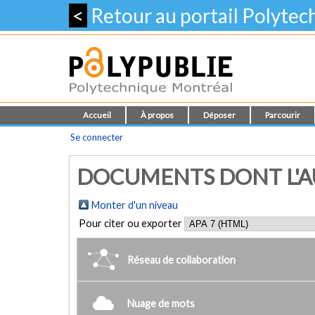
<
Retour au portail Polyte
Accueil
À propos
Déposer
Parcourir
Se connecter
DOCUMENTS DONT L'AU
Monter d'un niveau
Pour citer ou exporter
Réseau de collaboration
Nuage de mots