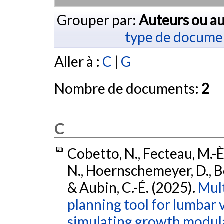
Grouper par:
Auteurs ou au
type de docume
Aller à :
C
|
G
Nombre de documents:
2
C
Cobetto, N., Fecteau, M.-È.
N., Hoernschemeyer, D., Bo
& Aubin, C.-É. (2025).
Mult
planning tool for lumbar 
simulating growth modula