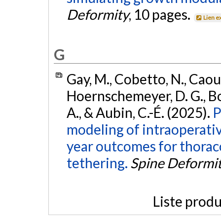
Deformity
, 10 pages.
Lien e
G
Gay, M., Cobetto, N., Caouet
Hoernschemeyer, D. G., Boe
A., & Aubin, C.-É. (2025).
P
modeling of intraoperativ
year outcomes for thora
tethering.
Spine Deformi
Liste produ