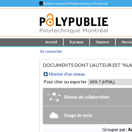
<
Retour au portail Polytechnique Montréal
Accueil
À propos
Déposer
Parcou
Se connecter
DOCUMENTS DONT L'AUTEUR EST "ALA
Monter d'un niveau
Pour citer ou exporter
Réseau de collaboration
Nuage de mots
Grouper par:
Au