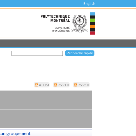
English
ATOM
RSS 1.0
RSS 2.0
cun groupement