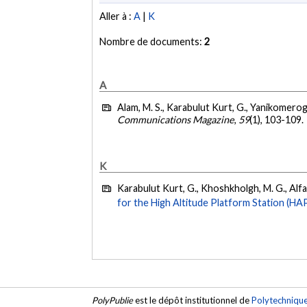
Aller à :
A
|
K
Nombre de documents:
2
A
Alam, M. S., Karabulut Kurt, G., Yanikomeroglu
Communications Magazine
,
59
(1), 103-109.
K
Karabulut Kurt, G., Khoshkholgh, M. G., Alfatt
for the High Altitude Platform Station (HA
PolyPublie
est le dépôt institutionnel de
Polytechniqu