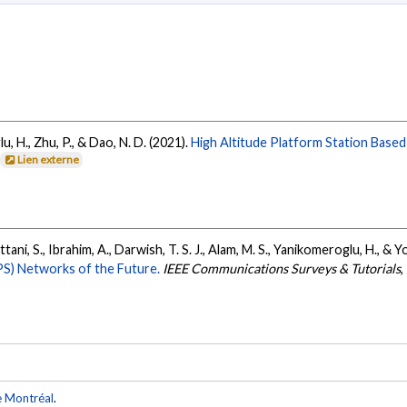
, H., Zhu, P., & Dao, N. D. (2021).
High Altitude Platform Station Based
Lien externe
ani, S., Ibrahim, A., Darwish, T. S. J., Alam, M. S., Yanikomeroglu, H., & 
PS) Networks of the Future.
IEEE Communications Surveys & Tutorials
,
e Montréal
.