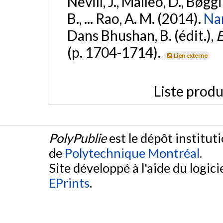
Nevill, J., Malleo, D., Bøgg
B., ... Rao, A. M. (2014).
Nan
Dans Bhushan, B. (édit.),
E
(p. 1704-1714).
Lien externe
Liste produ
PolyPublie
est le dépôt institut
de
Polytechnique Montréal
.
Site développé à l'aide du logicie
EPrints
.