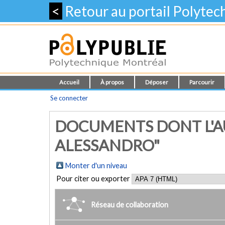
<
Retour au portail Polyte
Accueil
À propos
Déposer
Parcourir
Se connecter
DOCUMENTS DONT L'AU
ALESSANDRO"
Monter d'un niveau
Pour citer ou exporter
Réseau de collaboration