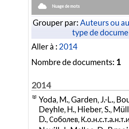
Nuage de mots
Grouper par:
Auteurs ou au
type de docume
Aller à :
2014
Nombre de documents:
1
2014
Yoda, M., Garden, J.-L., Bo
Deyhle, H., Hieber, S., Mül
D., Соболев, К.о.н.с.т.а.н.т.