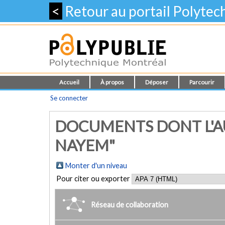
<
Retour au portail Polyte
Accueil
À propos
Déposer
Parcourir
Se connecter
DOCUMENTS DONT L'AU
NAYEM"
Monter d'un niveau
Pour citer ou exporter
Réseau de collaboration