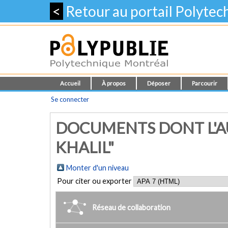
<
Retour au portail Polyte
Accueil
À propos
Déposer
Parcourir
Se connecter
DOCUMENTS DONT L'AU
KHALIL"
Monter d'un niveau
Pour citer ou exporter
Réseau de collaboration