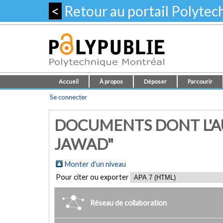
<
Retour au portail Polyte
Accueil
À propos
Déposer
Parcourir
Se connecter
DOCUMENTS DONT L'AU
JAWAD"
Monter d'un niveau
Pour citer ou exporter
Réseau de collaboration