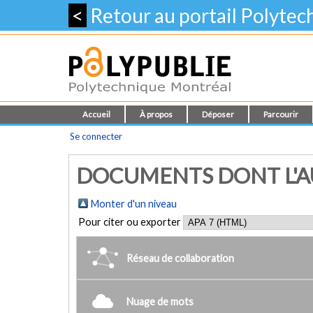
<
Retour au portail Polyte
Accueil
À propos
Déposer
Parcourir
Se connecter
DOCUMENTS DONT L'AUT
Monter d'un niveau
Pour citer ou exporter
Réseau de collaboration
Nuage de mots